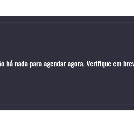
Serviços
Sobre
Depoimentos
Conta
o há nada para agendar agora. Verifique em bre