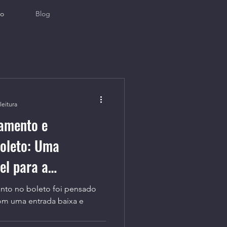
to
Blog
leitura
gamento e
oleto: Uma
el para a
édito(Limpa Nome)
nto no boleto foi pensado
com uma entrada baixa e