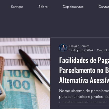
Serviços
Sobre
Depoimentos
Conta
Cláudio Tomich
19 de jun. de 2024
2 min de 
Facilidades de Pa
Parcelamento no B
Alternativa Acessív
Restauração de Cr
Nosso sistema de parcelame
para ser simples e prático, 
parcelas mensais acessíveis.